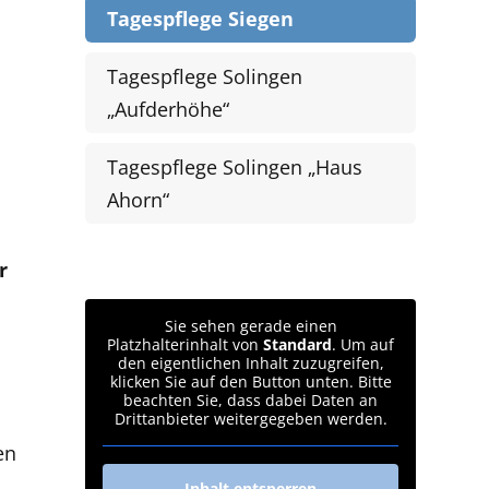
Tagespflege Siegen
Tagespflege Solingen
„Aufderhöhe“
Tagespflege Solingen „Haus
Ahorn“
r
Sie sehen gerade einen
Platzhalterinhalt von
Standard
. Um auf
den eigentlichen Inhalt zuzugreifen,
klicken Sie auf den Button unten. Bitte
beachten Sie, dass dabei Daten an
Drittanbieter weitergegeben werden.
en
Inhalt entsperren