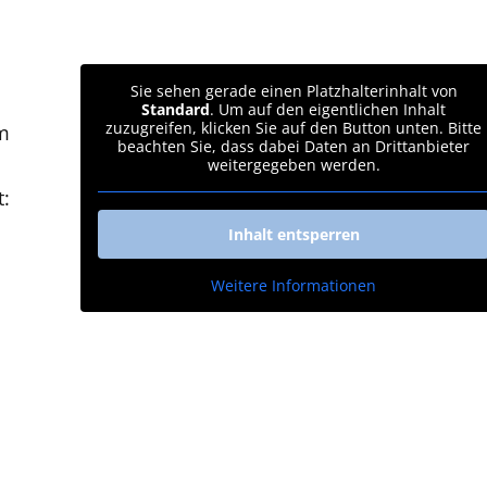
Sie sehen gerade einen Platzhalterinhalt von
Standard
. Um auf den eigentlichen Inhalt
zuzugreifen, klicken Sie auf den Button unten. Bitte
im
beachten Sie, dass dabei Daten an Drittanbieter
weitergegeben werden.
t:
Inhalt entsperren
Weitere Informationen