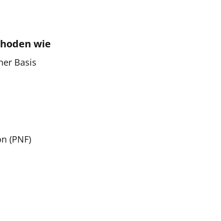
thoden wie
her Basis
on (PNF)