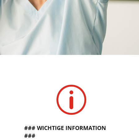
p
### WICHTIGE INFORMATION
###