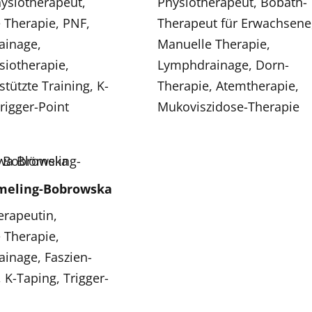
hysiotherapeut,
Physiotherapeut, Bobath-
 Therapie, PNF,
Therapeut für Erwachsene
ainage,
Manuelle Therapie,
siotherapie,
Lymphdrainage, Dorn-
tützte Training, K-
Therapie, Atemtherapie,
rigger-Point
Mukoviszidose-Therapie
meling-Bobrowska
erapeutin,
 Therapie,
inage, Faszien-
 K-Taping, Trigger-