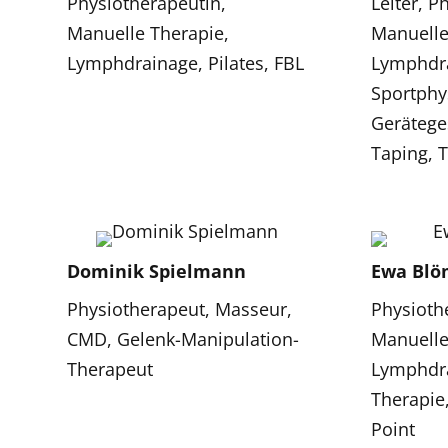
Physiotherapeutin,
Leiter, P
Manuelle Therapie,
Manuelle
Lymphdrainage, Pilates, FBL
Lymphdr
Sportphy
Geräteges
Taping, T
Dominik Spielmann
Ewa Blö
Physiotherapeut, Masseur,
Physioth
CMD, Gelenk-Manipulation-
Manuelle
Therapeut
Lymphdra
Therapie,
Point