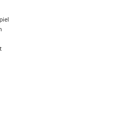
piel
n
t