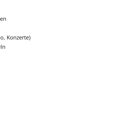
ten
o, Konzerte)
eln