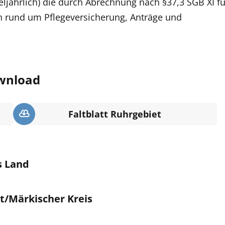
teljährlich) die durch Abrechnung nach §37,3 SGB XI fü
en rund um Pflegeversicherung, Anträge und
wnload
Faltblatt Ruhrgebiet
s Land
t/Märkischer Kreis