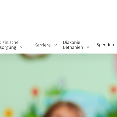
izinische
Diakonie
Spenden
Karriere
rsorgung
Bethanien