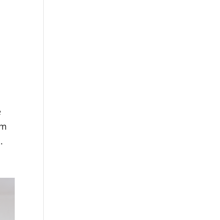
e
em
.