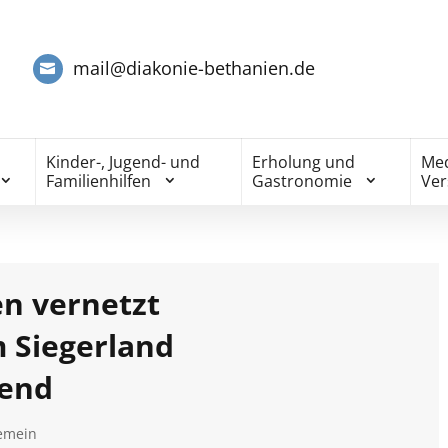
mail@diakonie-bethanien.de
Kinder-, Jugend- und
Erholung und
Med
Familienhilfen
Gastronomie
Ve
n vernetzt
 Siegerland
fend
gemein