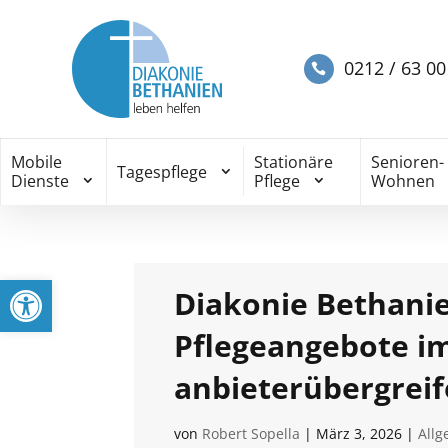
0212 / 63 00
Mobile
Stationäre
Senioren-
Tagespflege
Dienste
Pflege
Wohnen
Werkzeugleiste öffnen
Diakonie Bethanie
Pflegeangebote im
anbieterübergrei
von
Robert Sopella
|
März 3, 2026
|
All