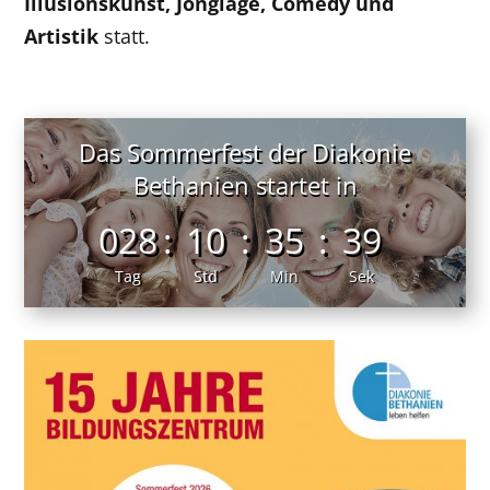
Illusionskunst, Jonglage, Comedy und
Artistik
statt.
Das Sommerfest der Diakonie
Bethanien startet in
028
:
10
:
35
:
38
Tag
Std
Min
Sek